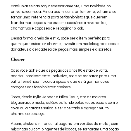
Maxi Colares não são, necessariamente, uma novidade no
universo da moda. Ainda assim, constantemente, voltam a se
tornar uma referência para os fashionistas que querem
transformar peças simples com acessórios irreverentes,
chamativos e capazes de repaginar o look.
Dessa forma, cheio de estilo, pode ser o item perfeito para
quem quer esbanjar charme, investir em modelos grandiosos e
dar adeus à delicadeza de peças mais simples e discretas.
Choker
Caso você ache que as peças dos anos 90 estão de volta,
acertou precisamente. Inclusive, pode se preparar para uma
outra tendência típica da época e que está ganhando os
corações das fashionistas: chokers.
Todos, desde Kylie Jenner e Miley Cyrus, até as maiores
blogueiras de moda, estão desfilando pelas redes sociais com o
colar cuja característica é ser apertado e agregar muito
charme ao pescoço.
Assim, chokers imitando tatuagens, em versões de metal, com
miçangas ou com pingentes delicados, se tornaram uma opção