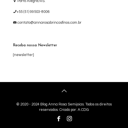
Porto Alegre/RS.
+55 (51) 99503-8006
contato@annarosabrincosfinos.com.br
Receba nossa Newsletter
[newsletter]
© 2020 - 2024 Blog Anna Rosa Semijoias. Todos os direitos
reservados. Criado por:
A.CDG